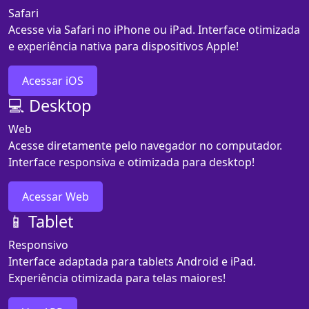
Safari
Acesse via Safari no iPhone ou iPad. Interface otimizada
e experiência nativa para dispositivos Apple!
Acessar iOS
💻 Desktop
Web
Acesse diretamente pelo navegador no computador.
Interface responsiva e otimizada para desktop!
Acessar Web
📱 Tablet
Responsivo
Interface adaptada para tablets Android e iPad.
Experiência otimizada para telas maiores!