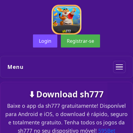
Login
Registrar-se
Menu
⬇️ Download sh777
Baixe o app da sh777 gratuitamente! Disponível
para Android e iOS, o download é rápido, seguro
e totalmente gratuito. Tenha todos os jogos da
sh777 no seu dispositivo móvel!
595Bet