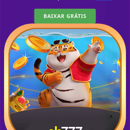
BAIXAR GRÁTIS