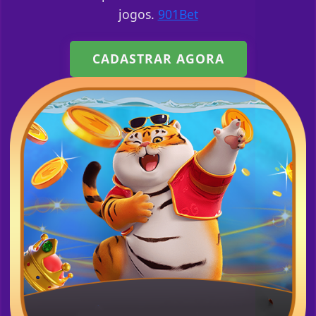
jogos.
901Bet
CADASTRAR AGORA