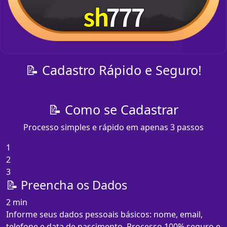
📝 Cadastro Rápido e Seguro!
📝 Como se Cadastrar
Processo simples e rápido em apenas 3 passos
1
2
3
📝 Preencha os Dados
2 min
Informe seus dados pessoais básicos: nome, email,
telefone e data de nascimento. Processo 100% seguro e