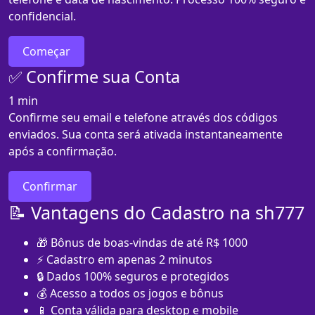
confidencial.
Começar
✅ Confirme sua Conta
1 min
Confirme seu email e telefone através dos códigos
enviados. Sua conta será ativada instantaneamente
após a confirmação.
Confirmar
📝 Vantagens do Cadastro na sh777
🎁 Bônus de boas-vindas de até R$ 1000
⚡ Cadastro em apenas 2 minutos
🔒 Dados 100% seguros e protegidos
💰 Acesso a todos os jogos e bônus
📱 Conta válida para desktop e mobile