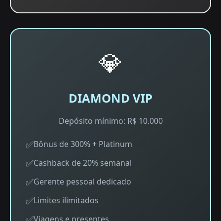
💎
DIAMOND VIP
Depósito mínimo: R$ 10.000
Bônus de 300% + Platinum
Cashback de 20% semanal
Gerente pessoal dedicado
Limites ilimitados
Viagens e presentes