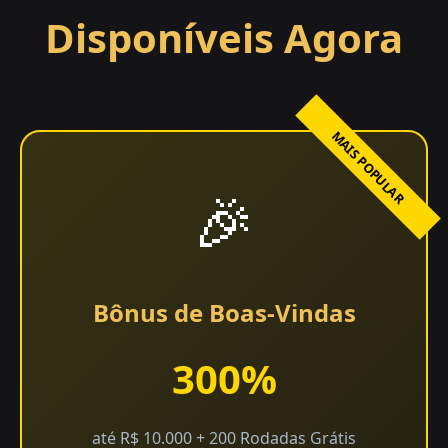
Disponíveis Agora
🎉
Bônus de Boas-Vindas
300%
até R$ 10.000 + 200 Rodadas Grátis