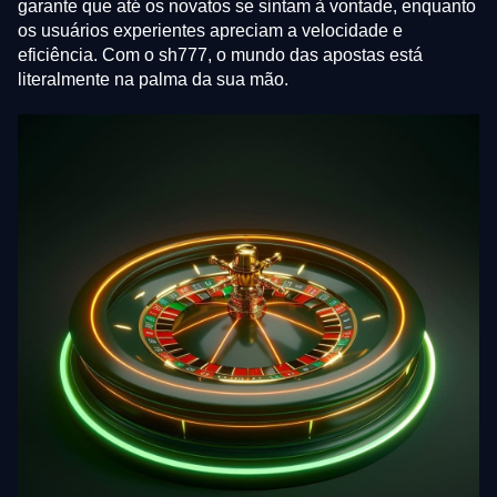
garante que até os novatos se sintam à vontade, enquanto
os usuários experientes apreciam a velocidade e
eficiência. Com o sh777, o mundo das apostas está
literalmente na palma da sua mão.