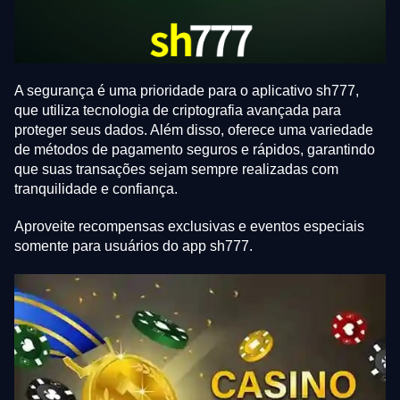
A segurança é uma prioridade para o aplicativo sh777,
que utiliza tecnologia de criptografia avançada para
proteger seus dados. Além disso, oferece uma variedade
de métodos de pagamento seguros e rápidos, garantindo
que suas transações sejam sempre realizadas com
tranquilidade e confiança.
Aproveite recompensas exclusivas e eventos especiais
somente para usuários do app sh777.