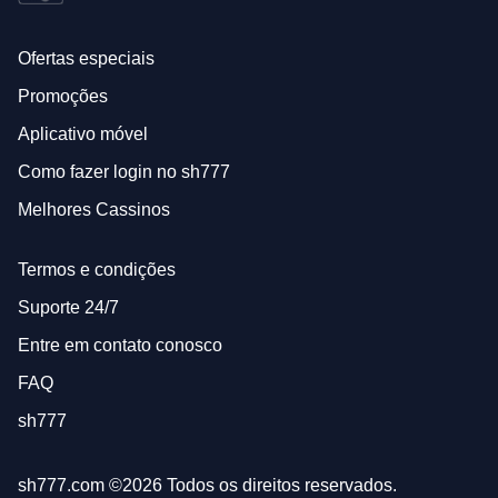
Ofertas especiais
Promoções
Aplicativo móvel
Como fazer login no sh777
Melhores Cassinos
Termos e condições
Suporte 24/7
Entre em contato conosco
FAQ
sh777
sh777.com ©2026 Todos os direitos reservados.