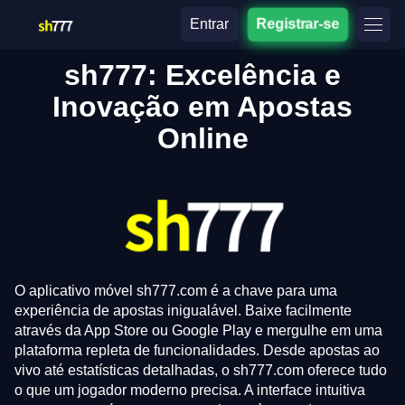
Entrar
Registrar-se
sh777: Excelência e
Inovação em Apostas
Online
O aplicativo móvel sh777.com é a chave para uma
experiência de apostas inigualável. Baixe facilmente
através da App Store ou Google Play e mergulhe em uma
plataforma repleta de funcionalidades. Desde apostas ao
vivo até estatísticas detalhadas, o sh777.com oferece tudo
o que um jogador moderno precisa. A interface intuitiva