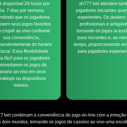
á disponível 24 horas por
sh777 bet atendem tant
ia, 7 dias por semana,
jogadores iniciantes qua
mitindo que os jogadores
experientes. Os dealers
ssem seus jogos favoritos
profissionais e amigáve
 crupiê ao vivo conforme
tornando os jogos acessí
sua conveniência,
para iniciantes e, ao m
pendentemente do horário
tempo, proporcionando e
 local. Essa flexibilidade
para jogadores experien
na fácil para os jogadores
proveitarem os jogos de
assino ao vivo em seus
esktops ou dispositivos
móveis.
77 bet combinam a conveniência do jogo on-line com a emoção 
 dois mundos, tornando os jogos de cassino ao vivo uma escolh