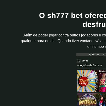
O sh777 bet ofere
desfru
Além de poder jogar contra outros jogadores e co
qualquer hora do dia. Quando tiver vontade, vá ao
em tempo r