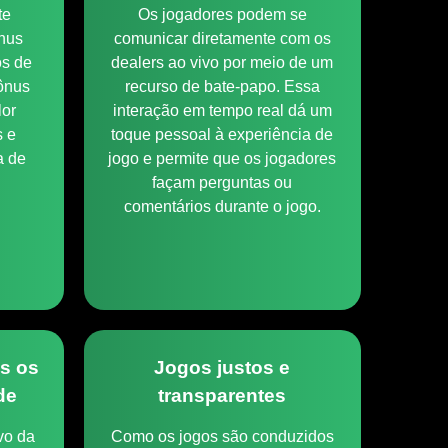
te
Os jogadores podem se
nus
comunicar diretamente com os
os de
dealers ao vivo por meio de um
ônus
recurso de bate-papo. Essa
lor
interação em tempo real dá um
s e
toque pessoal à experiência de
a de
jogo e permite que os jogadores
façam perguntas ou
comentários durante o jogo.
s os
Jogos justos e
de
transparentes
vo da
Como os jogos são conduzidos