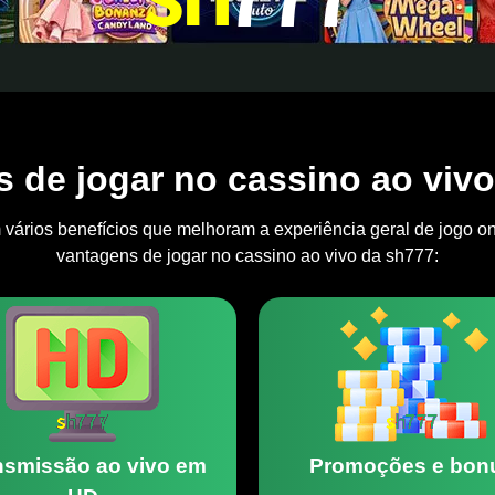
 de jogar no cassino ao viv
vários benefícios que melhoram a experiência geral de jogo o
vantagens de jogar no cassino ao vivo da sh777:
nsmissão ao vivo em
Promoções e bon