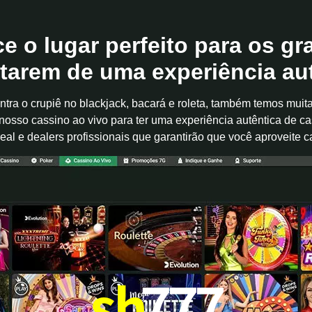
ce o lugar perfeito para os g
tarem de uma experiência au
ntra o crupiê no blackjack, bacará e roleta, também temos mui
 nosso cassino ao vivo para ter uma experiência autêntica de
eal e dealers profissionais que garantirão que você aproveite c