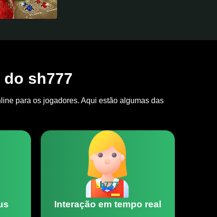
o do sh777
nline para os jogadores. Aqui estão algumas das
us
Interação em tempo real