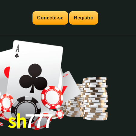
Conecte-se
Registro