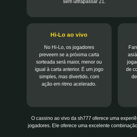
sem ultrapassar 21.
Hi-Lo ao vivo
No Hi-Lo, os jogadores
Fan
preveem se a próxima carta
asiá
sorteada será maior, menor ou
joga
igual à carta anterior. É um jogo
de c
simples, mas divertido, com
de
ação em ritmo acelerado.
O cassino ao vivo da sh777 oferece uma experiên
jogadores. Ele oferece uma excelente combinação d