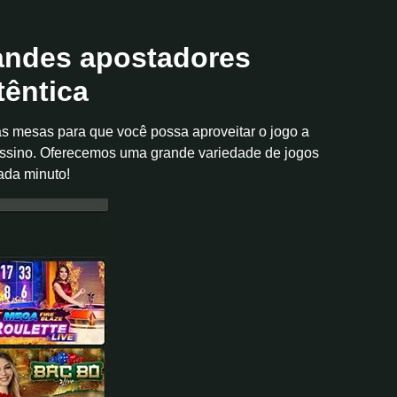
randes apostadores
têntica
tas mesas para que você possa aproveitar o jogo a
 cassino. Oferecemos uma grande variedade de jogos
ada minuto!